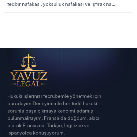
tedbir nafakası, yoksulluk nafakası ve iştirak na...
Simple Menu
Hukuki işlerinizi tecrübemle yönetmek için
buradayım
Deneyimimle her türlü hukuki
sorunla başa çıkmaya kendimi adamış
bulunmaktayım. Fransa'da doğdum, akıcı
olarak Fransızca, Türkçe, İngilizce ve
İspanyolca konuşuyorum.